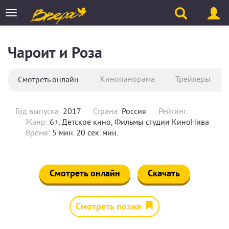
Toggle
navigation
Чароит и Роза
Кинопанорама
Трейлеры
Смотреть онлайн
Год выпуска:
2017
Страна:
Россия
Рейтинг:
Жанр:
6+, Детское кино, Фильмы студии КиноНива
Время:
5 мин. 20 сек. мин.
Смотреть онлайн
Скачать
Смотреть позже