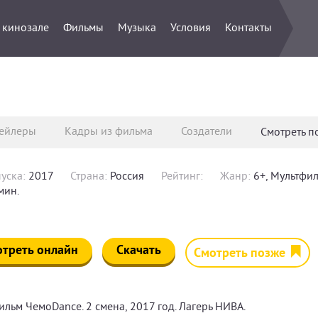
 кинозале
Фильмы
Музыка
Условия
Контакты
ейлеры
Кадры из фильма
Создатели
Смотреть 
уска:
2017
Страна:
Россия
Рейтинг:
Жанр:
6+, Мультфи
мин.
треть онлайн
Скачать
Смотреть позже
льм ЧемоDance. 2 смена, 2017 год. Лагерь НИВА.