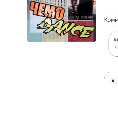
Комм
В