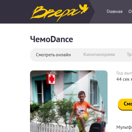
Главная
О
ЧемоDance
Кинопанорама
Тр
Смотреть онлайн
Год вып
44 сек 
Смо
Мультфи