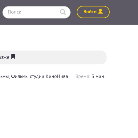
Войти
позже
льмы, Фильмы студии КиноНива
Время:
3 мин.