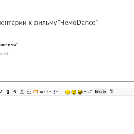
ентарии к фильму "ЧемоDance"
аше имя
*