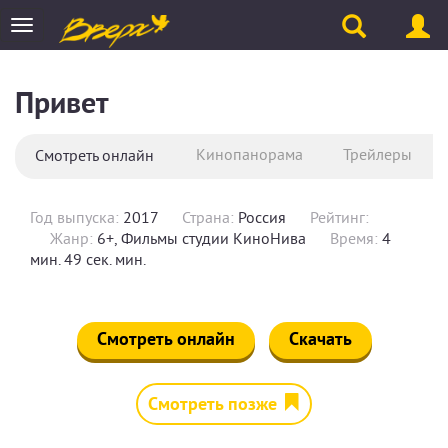
Toggle
navigation
Привет
Кинопанорама
Трейлеры
Смотреть онлайн
Год выпуска:
2017
Страна:
Россия
Рейтинг:
Жанр:
6+, Фильмы студии КиноНива
Время:
4
мин. 49 сек. мин.
Смотреть онлайн
Скачать
Смотреть позже