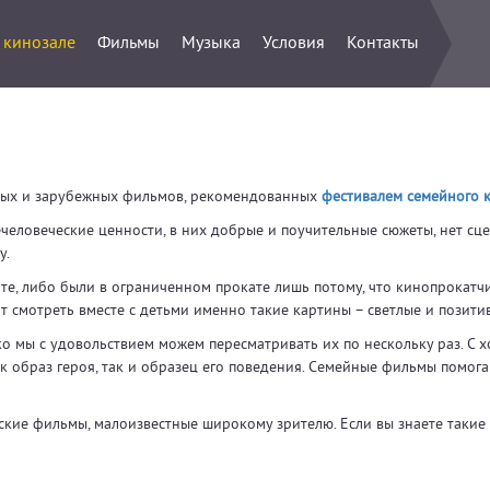
 кинозале
Фильмы
Музыка
Условия
Контакты
ных и зарубежных фильмов, рекомендованных
фестивалем семейного 
еловеческие ценности, в них добрые и поучительные сюжеты, нет сце
у.
те, либо были в ограниченном прокате лишь потому, что кинопрокат
т смотреть вместе с детьми именно такие картины – светлые и позити
ако мы с удовольствием можем пересматривать их по нескольку раз. 
к образ героя, так и образец его поведения. Семейные фильмы помога
ие фильмы, малоизвестные широкому зрителю. Если вы знаете такие и