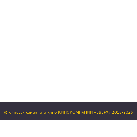
© Кинозал семейного кино КИНОКОМПАНИИ «ВВЕРХ» 2016-2026